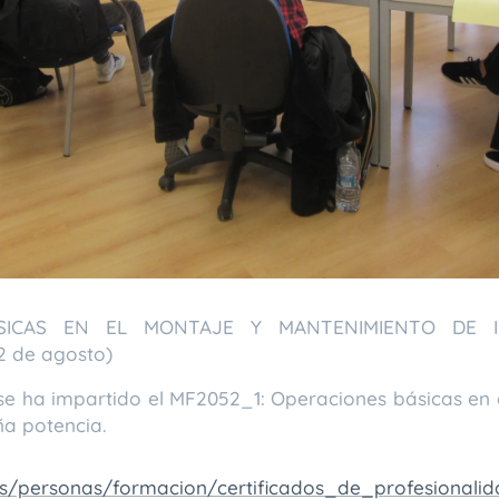
BÁSICAS EN EL MONTAJE Y MANTENIMIENTO DE I
2 de agosto)
 se ha impartido el MF2052_1: Operaciones básicas en
ña potencia.
os/personas/formacion/certificados_de_profesionali