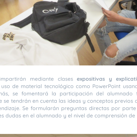
impartirán mediante clases
expositivas y explica
rá uso de material tecnológico como PowerPoint usa
más, se fomentará la participación del alumnado
e se tendrán en cuenta las ideas y conceptos previos
prendizaje. Se formularán preguntas directas por par
les dudas en el alumnado y el nivel de comprensión de 