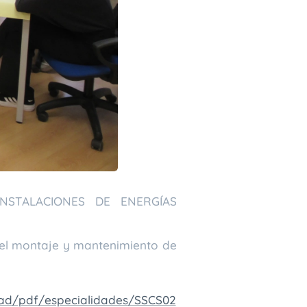
NSTALACIONES DE ENERGÍAS
 el montaje y mantenimiento de
dad/pdf/especialidades/SSCS02