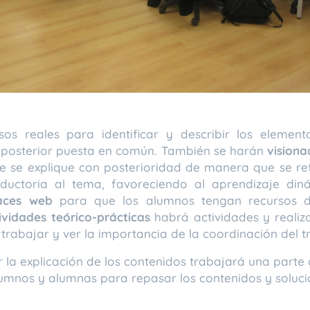
sos reales para identificar y describir los elemen
y posterior puesta en común. También se harán
visiona
que se explique con posterioridad de manera que se re
oductoria al tema, favoreciendo al aprendizaje d
aces web
para que los alumnos tengan recursos 
ividades
teórico-prácticas
habrá actividades y realiza
 trabajar y ver la importancia de la coordinación del 
r la explicación de los contenidos trabajará una part
lumnos y alumnas para repasar los contenidos y soluc