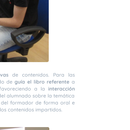
tivas
de contenidos. Para las
ndo de
guía el libro referente
a
 favoreciendo a la
interacción
 del alumnado sobre la temática
te del formador de forma oral e
los contenidos impartidos.