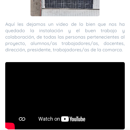
Aquí les dejamos un video de lo bien que nos ha
quedado la instalación y el buen trabajo y
colaboración, de todas las personas pertenecientes al
proyecto, alumnos/as trabajadores/as, docentes,
dirección, presidente, trabajadores/as de la comarca.